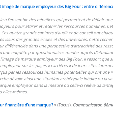
et image de marque employeur des Big Four : entre différence
à l’ensemble des bénéfices qui permettent de définir une e
loyeurs pour attirer et retenir les ressources humaines. Ce
. Ces quatre grands cabinets d’audit et de conseil ont chaq
és issus des grandes écoles et des universités. Cette recher
 différenciée dans une perspective d’attractivité des resso
d’une enquête par questionnaires menée auprès d’étudiants
e l’image de marque employeur des
Big Four
. Il ressort que 
mployeur sur les pages « carrières » de leurs sites Interne
çus par les ressources humaines potentielles qui ont une 
che dévoile ainsi une situation archétypale inédite où la 
a marque employeur dans la mesure où celle-ci relève davan
es elles-mêmes.
r financière d’une marque ?
» (Focus),
Communicator, 8ème 