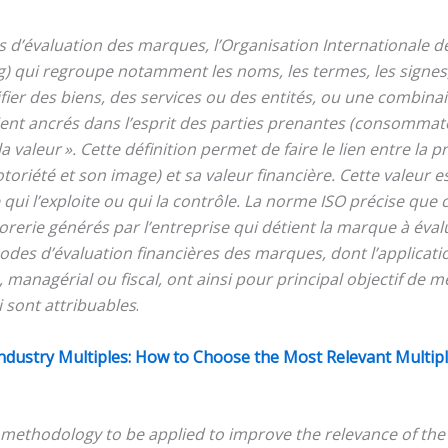
’évaluation des marques, l’Organisation Internationale d
g) qui regroupe notamment les noms, les termes, les signes, 
fier des biens, des services ou des entités, ou une combinai
oient ancrés dans l’esprit des parties prenantes (consommate
aleur ». Cette définition permet de faire le lien entre la p
otoriété et son image) et sa valeur financière. Cette valeur
 qui l’exploite ou qui la contrôle. La norme ISO précise qu
sorerie générés par l’entreprise qui détient la marque à éval
odes d’évaluation financières des marques, dont l’applica
 managérial ou fiscal, ont ainsi pour principal objectif de m
i sont attribuables
.
ndustry Multiples: How to Choose the Most Relevant Multip
he methodology to be applied to improve the relevance of th