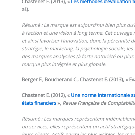
Chastenet E. (2013), «
Les méthodes d’évaluation f
al.).
Résumé : La marque est aujourd’hui bien plus qu’u
à l’action et une vision à long terme. Cet ouvra
et ainsi favoriser l’innovation, donc la pérennité
stratégie, le marketing, la psychologie sociale, les
des marques analysées (à forte notoriété ou plus c
marque plus intégrée et plus globale.
Berger F., Boucherand C., Chastenet E. (2013), « Eva
Chastenet E. (2012), «
Une norme internationale sur
états financiers
»,
Revue Française de Comptabilit
Résumé : Les marques représentent indéniablement 
ou services, elles représentent un actif stratégiqu
leurs clients. Actifs parmi les plus visibles, les 