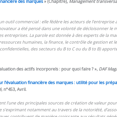
inancière des marques
» (Chapitre),
Management transversa
n outil commercial : elle fédère les acteurs de l’entrepris
ge novateur a été pensé dans une volonté de décloisonner l
 des entreprises. La parole est donnée à des experts de la ma
 ressources humaines, la finance, le contrôle de gestion et le 
onfidentielles, des secteurs du B to C ou du B to B) apporte
luation des actifs incorporels : pour quoi faire ? »,
DAF Mag
 l’évaluation financière des marques : utilité pour les prépa
é
, n°453, Avril.
l’une des principales sources de création de valeur pour le
e s’exprimant notamment au travers de la notoriété, d’associa
marques contribuent de manière croissante aux résultats génér